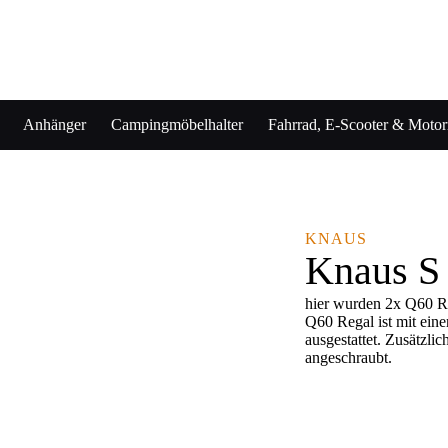
Anhänger
Campingmöbelhalter
Fahrrad, E-Scooter & Motorr
KNAUS
Knaus S 
hier wurden 2x Q60 Re
Q60 Regal ist mit ein
ausgestattet. Zusätzl
angeschraubt.