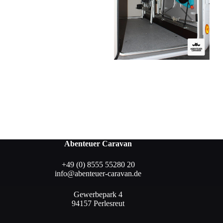
Abenteuer Caravan
+49 (0) 8555 55280 20
info@abenteuer-caravan.de
Gewerbepark 4
94157 Perlesreut