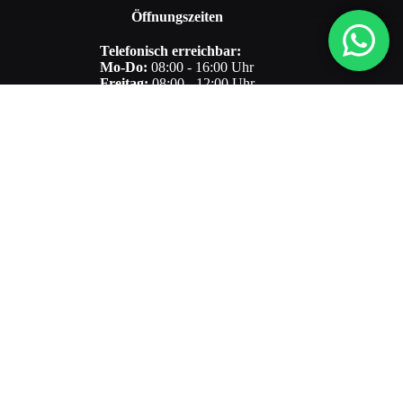
Öffnungszeiten
Telefonisch erreichbar:
Mo-Do:
08:00 - 16:00 Uhr
Freitag:
08:00 - 12:00 Uhr
Beratung und Einbau nur nach telefonischer Vereinbarung
Informationen
Regalsysteme
Kontakt
Über uns
Häufige Fragen
Kundenbewertungen
Videos
Rechtliches
Impressum
Datenschutz